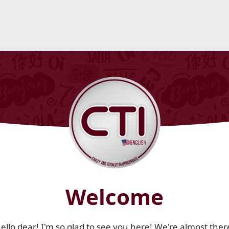
Welcome
ello dear! I'm so glad to see you here! We're almost ther